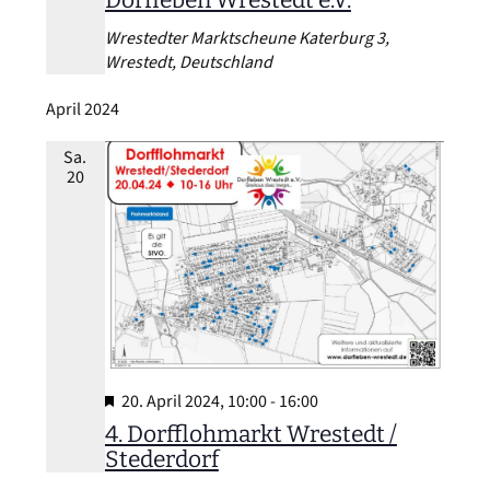
Wrestedter Marktscheune
Katerburg 3,
Wrestedt, Deutschland
April 2024
Sa.
20
Hervorgehoben
20. April 2024, 10:00
-
16:00
4. Dorfflohmarkt Wrestedt /
Stederdorf