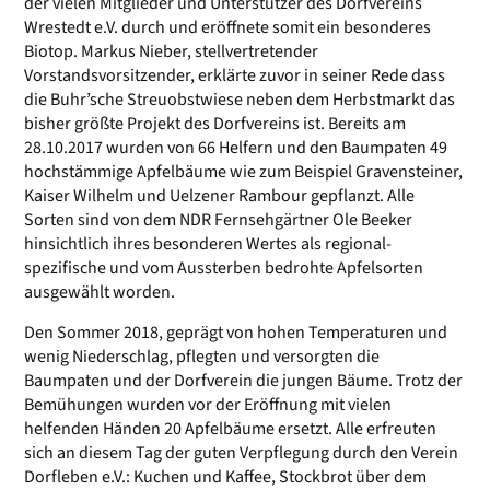
der vielen Mitglieder und Unterstützer des Dorfvereins
Wrestedt e.V. durch und eröffnete somit ein besonderes
Biotop. Markus Nieber, stellvertretender
Vorstandsvorsitzender, erklärte zuvor in seiner Rede dass
die Buhr’sche Streuobstwiese neben dem Herbstmarkt das
bisher größte Projekt des Dorfvereins ist. Bereits am
28.10.2017 wurden von 66 Helfern und den Baumpaten 49
hochstämmige Apfelbäume wie zum Beispiel Gravensteiner,
Kaiser Wilhelm und Uelzener Rambour gepflanzt. Alle
Sorten sind von dem NDR Fernsehgärtner Ole Beeker
hinsichtlich ihres besonderen Wertes als regional-
spezifische und vom Aussterben bedrohte Apfelsorten
ausgewählt worden.
Den Sommer 2018, geprägt von hohen Temperaturen und
wenig Niederschlag, pflegten und versorgten die
Baumpaten und der Dorfverein die jungen Bäume. Trotz der
Bemühungen wurden vor der Eröffnung mit vielen
helfenden Händen 20 Apfelbäume ersetzt. Alle erfreuten
sich an diesem Tag der guten Verpflegung durch den Verein
Dorfleben e.V.: Kuchen und Kaffee, Stockbrot über dem