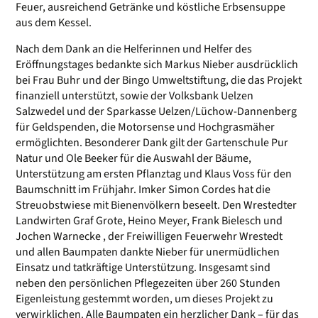
Feuer, ausreichend Getränke und köstliche Erbsensuppe
aus dem Kessel.
Nach dem Dank an die Helferinnen und Helfer des
Eröffnungstages bedankte sich Markus Nieber ausdrücklich
bei Frau Buhr und der Bingo Umweltstiftung, die das Projekt
finanziell unterstützt, sowie der Volksbank Uelzen
Salzwedel und der Sparkasse Uelzen/Lüchow-Dannenberg
für Geldspenden, die Motorsense und Hochgrasmäher
ermöglichten. Besonderer Dank gilt der Gartenschule Pur
Natur und Ole Beeker für die Auswahl der Bäume,
Unterstützung am ersten Pflanztag und Klaus Voss für den
Baumschnitt im Frühjahr. Imker Simon Cordes hat die
Streuobstwiese mit Bienenvölkern beseelt. Den Wrestedter
Landwirten Graf Grote, Heino Meyer, Frank Bielesch und
Jochen Warnecke , der Freiwilligen Feuerwehr Wrestedt
und allen Baumpaten dankte Nieber für unermüdlichen
Einsatz und tatkräftige Unterstützung. Insgesamt sind
neben den persönlichen Pflegezeiten über 260 Stunden
Eigenleistung gestemmt worden, um dieses Projekt zu
verwirklichen. Alle Baumpaten ein herzlicher Dank – für das