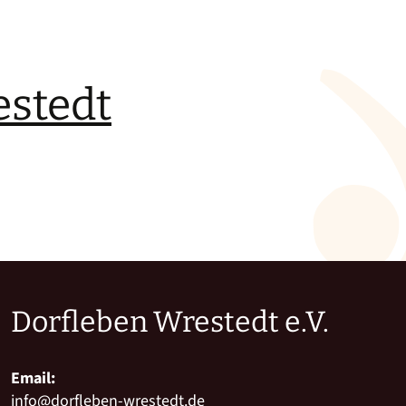
estedt
Dorfleben Wrestedt e.V.
Email:
info@dorfleben-wrestedt.de