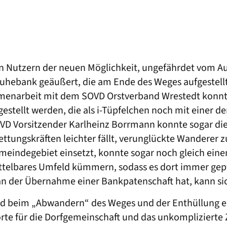
 den Nutzern der neuen Möglichkeit, ungefährdet vom 
Ruhebank geäußert, die am Ende des Weges aufgestell
enarbeit mit dem SOVD Orstverband Wrestedt konnte
stellt werden, die als i-Tüpfelchen noch mit einer de
VD Vorsitzender Karlheinz Borrmann konnte sogar di
ungskräften leichter fällt, verunglückte Wanderer zu
emeindegebiet einsetzt, konnte sogar noch gleich ein
ttelbares Umfeld kümmern, sodass es dort immer gepf
 an der Übernahme einer Bankpatenschaft hat, kann s
nd beim „Abwandern“ des Weges und der Enthüllung ei
rte für die Dorfgemeinschaft und das unkompliziert